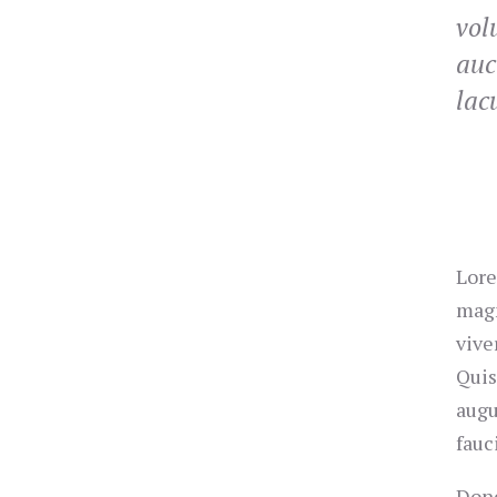
vol
auc
lac
Lore
magn
vive
Quis
augu
fauc
Done