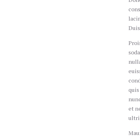
cons
laci
Duis
Proi
soda
null
euis
cond
quis
nunc
et n
ultri
Maur