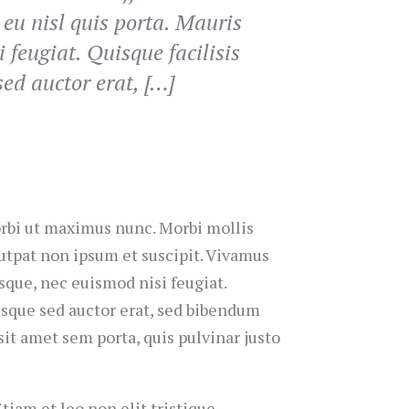
 eu nisl quis porta. Mauris
 feugiat. Quisque facilisis
sed auctor erat, […]
orbi ut maximus nunc. Morbi mollis
lutpat non ipsum et suscipit. Vivamus
esque, nec euismod nisi feugiat.
tesque sed auctor erat, sed bibendum
sit amet sem porta, quis pulvinar justo
tiam et leo non elit tristique