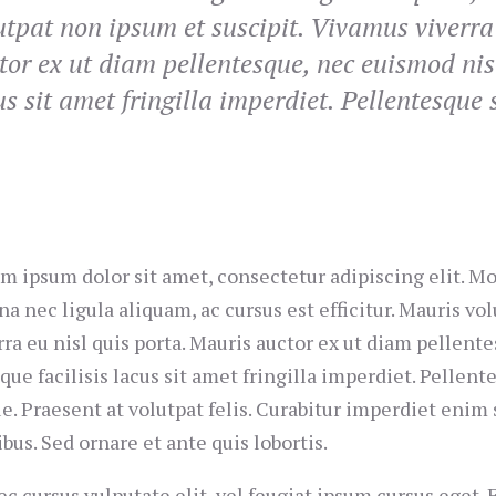
utpat non ipsum et suscipit. Vivamus viverra
tor ex ut diam pellentesque, nec euismod nisi
us sit amet fringilla imperdiet. Pellentesque 
m ipsum dolor sit amet, consectetur adipiscing elit. M
a nec ligula aliquam, ac cursus est efficitur. Mauris vo
rra eu nisl quis porta. Mauris auctor ex ut diam pellent
que facilisis lacus sit amet fringilla imperdiet. Pellen
e. Praesent at volutpat felis. Curabitur imperdiet enim 
ibus. Sed ornare et ante quis lobortis.
c cursus vulputate elit, vel feugiat ipsum cursus eget. E