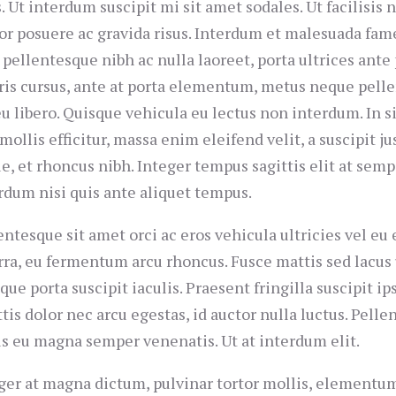
s. Ut interdum suscipit mi sit amet sodales. Ut facilisis 
or posuere ac gravida risus. Interdum et malesuada fame
 pellentesque nibh ac nulla laoreet, porta ultrices ante 
is cursus, ante at porta elementum, metus neque pelle
eu libero. Quisque vehicula eu lectus non interdum. In sit
mollis efficitur, massa enim eleifend velit, a suscipit ju
e, et rhoncus nibh. Integer tempus sagittis elit at semp
rdum nisi quis ante aliquet tempus.
entesque sit amet orci ac eros vehicula ultricies vel eu
rra, eu fermentum arcu rhoncus. Fusce mattis sed lacus u
que porta suscipit iaculis. Praesent fringilla suscipit ip
ttis dolor nec arcu egestas, id auctor nulla luctus. Pelle
us eu magna semper venenatis. Ut at interdum elit.
ger at magna dictum, pulvinar tortor mollis, elementum