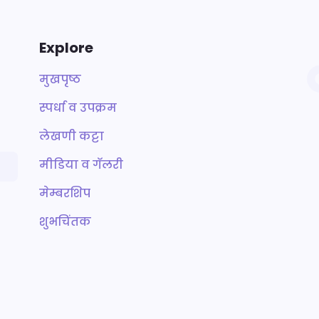
Explore
मुखपृष्ठ
स्पर्धा व उपक्रम
लेखणी कट्टा
मीडिया व गॅलरी
मेम्बरशिप
शुभचिंतक