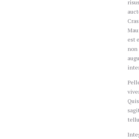
risu
auct
Cras
Maur
est 
non 
augu
inte
Pell
vive
Quis
sagi
tell
Inte