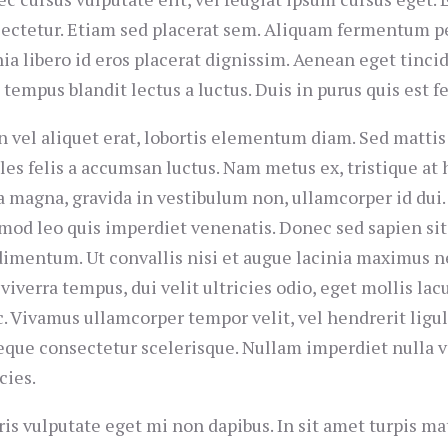
ectetur. Etiam sed placerat sem. Aliquam fermentum pe
nia libero id eros placerat dignissim. Aenean eget tinci
 tempus blandit lectus a luctus. Duis in purus quis est f
n vel aliquet erat, lobortis elementum diam. Sed mattis
les felis a accumsan luctus. Nam metus ex, tristique at he
a magna, gravida in vestibulum non, ullamcorper id dui.
mod leo quis imperdiet venenatis. Donec sed sapien si
imentum. Ut convallis nisi et augue lacinia maximus ne
 viverra tempus, dui velit ultricies odio, eget mollis la
. Vivamus ullamcorper tempor velit, vel hendrerit ligula
eque consectetur scelerisque. Nullam imperdiet nulla vi
cies.
is vulputate eget mi non dapibus. In sit amet turpis mat