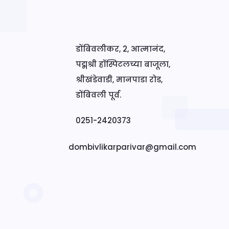
डोंबिवलीकर, 2, आत्मानंद,
पद्मश्री हॉस्पिटलच्या बाजूला,
श्रीखंडेवाडी, मानपाडा रोड,
डोंबिवली पूर्व.
0251-2420373
dombivlikarparivar@gmail.com