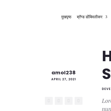
मुखपृष्ठ
ब्रॅण्ड डोंबिवलीकर
H
S
amol238
APRIL 27, 2021
DEV
Lor
nun